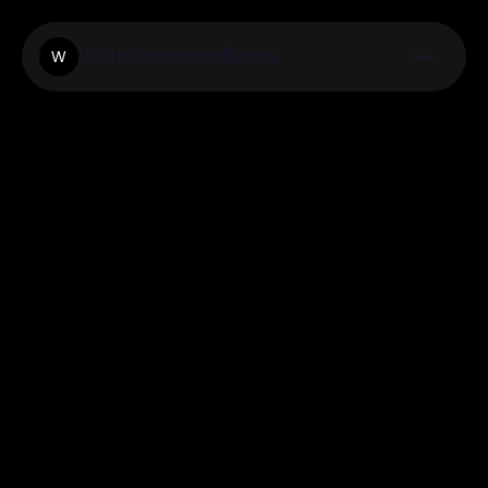
Workforceexcellence
W